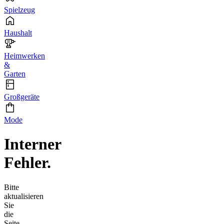
Spielzeug
Haushalt
Heimwerken
&
Garten
Großgeräte
Mode
Interner
Fehler.
Bitte
aktualisieren
Sie
die
Seite