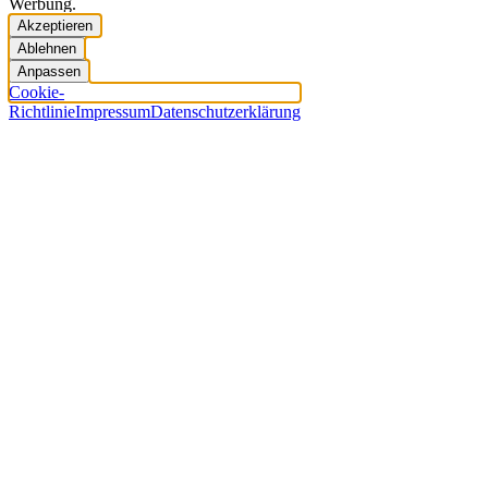
Werbung.
Akzeptieren
Ablehnen
Anpassen
Cookie-
Richtlinie
Impressum
Datenschutzerklärung