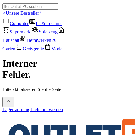
⭐Unsere Bestseller⭐
Computer
IT & Technik
Supermarkt
Spielzeug
Haushalt
Heimwerken &
Garten
Großgeräte
Mode
Interner
Fehler.
Bitte aktualisieren Sie die Seite
Lagerräumung
Lieferant werden