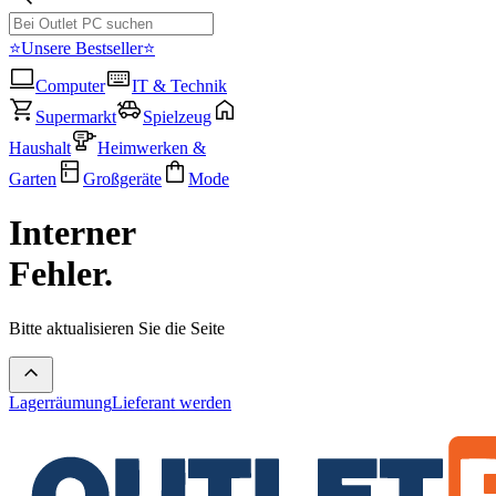
⭐Unsere Bestseller⭐
Computer
IT & Technik
Supermarkt
Spielzeug
Haushalt
Heimwerken &
Garten
Großgeräte
Mode
Interner
Fehler.
Bitte aktualisieren Sie die Seite
Lagerräumung
Lieferant werden