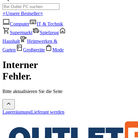
⭐Unsere Bestseller⭐
Computer
IT & Technik
Supermarkt
Spielzeug
Haushalt
Heimwerken &
Garten
Großgeräte
Mode
Interner
Fehler.
Bitte aktualisieren Sie die Seite
Lagerräumung
Lieferant werden