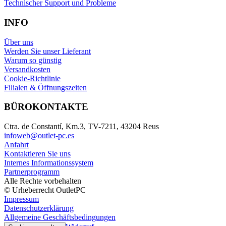
Technischer Support und Probleme
INFO
Über uns
Werden Sie unser Lieferant
Warum so günstig
Versandkosten
Cookie-Richtlinie
Filialen & Öffnungszeiten
BÜROKONTAKTE
Ctra. de Constantí, Km.3, TV-7211, 43204 Reus
infoweb@outlet-pc.es
Anfahrt
Kontaktieren Sie uns
Internes Informationssystem
Partnerprogramm
Alle Rechte vorbehalten
© Urheberrecht OutletPC
Impressum
Datenschutzerklärung
Allgemeine Geschäftsbedingungen