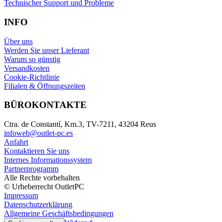
Technischer Support und Probleme
INFO
Über uns
Werden Sie unser Lieferant
Warum so günstig
Versandkosten
Cookie-Richtlinie
Filialen & Öffnungszeiten
BÜROKONTAKTE
Ctra. de Constantí, Km.3, TV-7211, 43204 Reus
infoweb@outlet-pc.es
Anfahrt
Kontaktieren Sie uns
Internes Informationssystem
Partnerprogramm
Alle Rechte vorbehalten
© Urheberrecht OutletPC
Impressum
Datenschutzerklärung
Allgemeine Geschäftsbedingungen