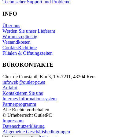
Technischer Support und Probleme
INFO
Über uns
Werden Sie unser Lieferant
Warum so günstig
Versandkosten
Cookie-Richtlinie
Filialen & Öffnungszeiten
BÜROKONTAKTE
Ctra. de Constantí, Km.3, TV-7211, 43204 Reus
infoweb@outlet-pc.es
Anfahrt
Kontaktieren Sie uns
Internes Informationssystem
Partnerprogramm
Alle Rechte vorbehalten
© Urheberrecht OutletPC
Impressum
Datenschutzerklärung
Allgemeine Geschäftsbedingungen