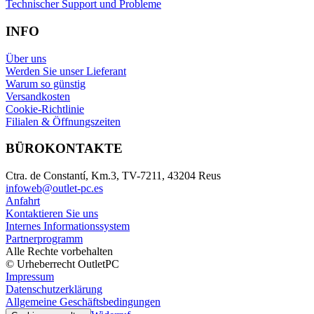
Technischer Support und Probleme
INFO
Über uns
Werden Sie unser Lieferant
Warum so günstig
Versandkosten
Cookie-Richtlinie
Filialen & Öffnungszeiten
BÜROKONTAKTE
Ctra. de Constantí, Km.3, TV-7211, 43204 Reus
infoweb@outlet-pc.es
Anfahrt
Kontaktieren Sie uns
Internes Informationssystem
Partnerprogramm
Alle Rechte vorbehalten
© Urheberrecht OutletPC
Impressum
Datenschutzerklärung
Allgemeine Geschäftsbedingungen