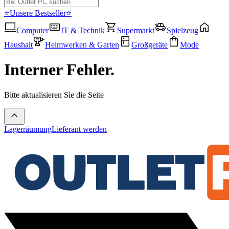
⭐Unsere Bestseller⭐
Computer
IT & Technik
Supermarkt
Spielzeug
Haushalt
Heimwerken & Garten
Großgeräte
Mode
Interner Fehler.
Bitte aktualisieren Sie die Seite
Lagerräumung
Lieferant werden