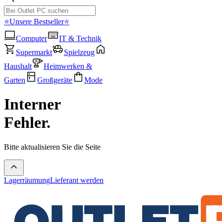
⭐Unsere Bestseller⭐
Computer
IT & Technik
Supermarkt
Spielzeug
Haushalt
Heimwerken &
Garten
Großgeräte
Mode
Interner
Fehler.
Bitte aktualisieren Sie die Seite
Lagerräumung
Lieferant werden