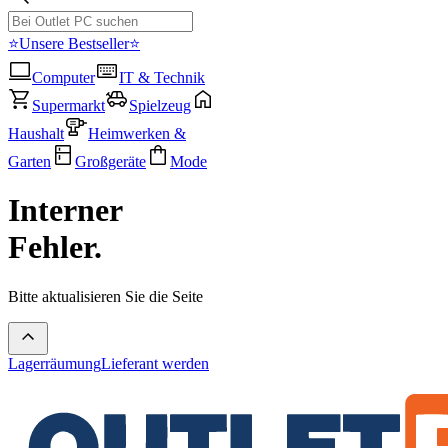
⭐Unsere Bestseller⭐
Computer
IT & Technik
Supermarkt
Spielzeug
Haushalt
Heimwerken &
Garten
Großgeräte
Mode
Interner
Fehler.
Bitte aktualisieren Sie die Seite
Lagerräumung
Lieferant werden