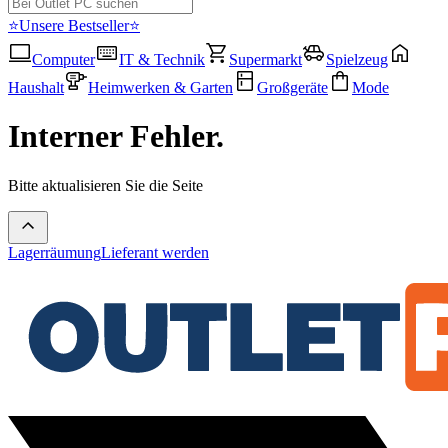
⭐Unsere Bestseller⭐
Computer
IT & Technik
Supermarkt
Spielzeug
Haushalt
Heimwerken & Garten
Großgeräte
Mode
Interner Fehler.
Bitte aktualisieren Sie die Seite
Lagerräumung
Lieferant werden