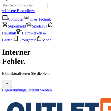
⭐Unsere Bestseller⭐
Computer
IT & Technik
Supermarkt
Spielzeug
Haushalt
Heimwerken &
Garten
Großgeräte
Mode
Interner
Fehler.
Bitte aktualisieren Sie die Seite
Lagerräumung
Lieferant werden