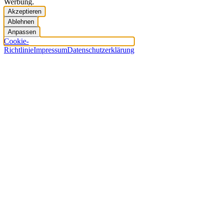
Werbung.
Akzeptieren
Ablehnen
Anpassen
Cookie-
Richtlinie
Impressum
Datenschutzerklärung