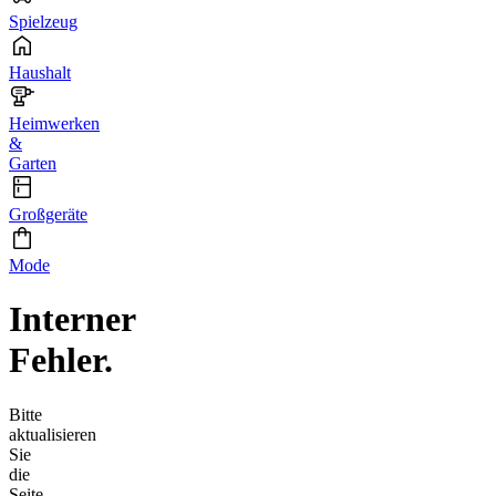
Spielzeug
Haushalt
Heimwerken
&
Garten
Großgeräte
Mode
Interner
Fehler.
Bitte
aktualisieren
Sie
die
Seite