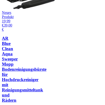
Neues
Produkt
19,99
€
39,00
€
AR
Blue
Clean
Aqua
Sweeper
Mopp
Bodenreinigungsbürste
für
Hochdruckreiniger
mit
Reinigungsmitteltank
und
Rädern