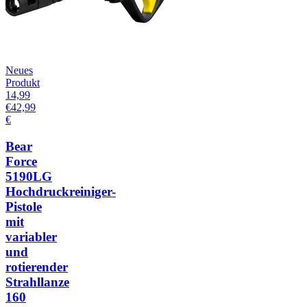
Neues
Produkt
14,99
€
42,99
€
Bear
Force
5190LG
Hochdruckreiniger-
Pistole
mit
variabler
und
rotierender
Strahllanze
160