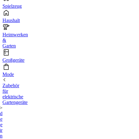
Spielzeug
Haushalt
Heimwerken
&
Garten
Großgeräte
Mode
Zubehör
für
elektrische
Gartengeräte
<
d
he
ge
ür
en