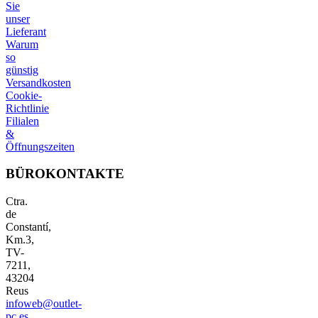
Sie
unser
Lieferant
Warum
so
günstig
Versandkosten
Cookie-
Richtlinie
Filialen
&
Öffnungszeiten
BÜROKONTAKTE
Ctra.
de
Constantí,
Km.3,
TV-
7211,
43204
Reus
infoweb@outlet-
pc.es