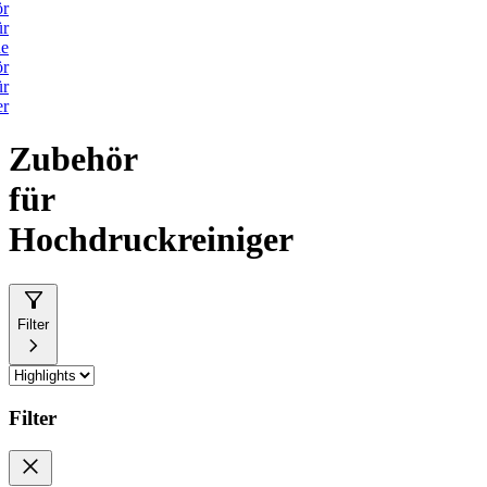
ör
ür
he
ör
ür
er
Zubehör
für
Hochdruckreiniger
Filter
Filter