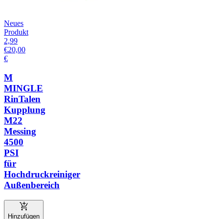
Neues
Produkt
2,99
€
20,00
€
M
MINGLE
RinTalen
Kupplung
M22
Messing
4500
PSI
für
Hochdruckreiniger
Außenbereich
Hinzufügen